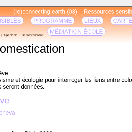
(re)connecting.earth (03) – Ressources sensib
SIBLES
PROGRAMME
LIEUX
CART
MÉDIATION ÉCOLE
Spectacle — Dédomestication
omestication
ève
sme et écologie pour interroger les liens entre colo
s seront données.
ève
Geneva