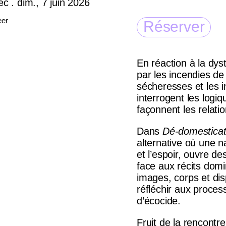
eer
Réserver
En réaction à la dy
par les incendies de 
sécheresses et les 
interrogent les logiq
façonnent les relati
Dans
Dé-domesticat
alternative où une 
et l’espoir, ouvre d
face aux récits dom
images, corps et disp
réfléchir aux proces
d’écocide.
Fruit de la rencontr