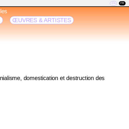
EN
FR
les
E
ŒUVRES & ARTISTES
nialisme, domestication et destruction des